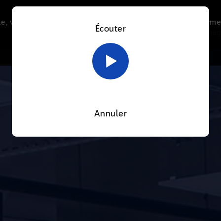
e, vous acceptez l’utilisation de cookies afin de nous perme
Écouter
Le direct
Thématiques
La radio
Le mag
En savoir plus sur notre politique Cookies
OK
Annuler