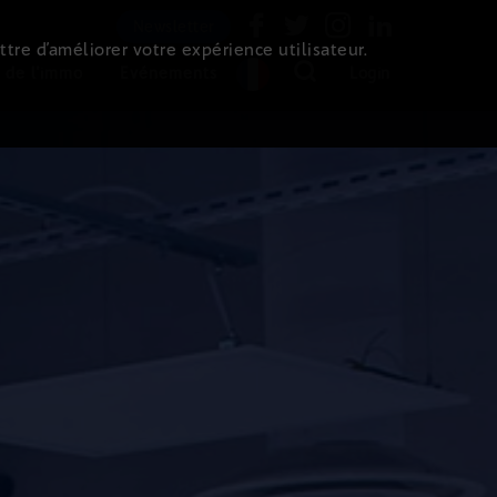
Newsletter
ttre d’améliorer votre expérience utilisateur.
 de l'immo
Evénements
Login