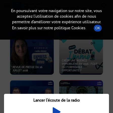
Radio-immo.fr
Premiere webradio d'information immobiliere
En poursuivant votre navigation sur notre site, vous
acceptez l’utilisation de cookies afin de nous
PODCASTS
permettre d’améliorer votre expérience utilisateur.
En savoir plus sur notre politique Cookies
OK
CRÉER UNE AGENCE
IMMOBILIÈRE EN 2026 : FOLIE
REVUE DE PRESSE DU 26
OU FORMIDABLE
JUILLET 2026
OPPORTUNITÉ ?
Lancer l'écoute de la radio
CRISE IMMOBILIÈRE, PRIX EN
BAISSE, NOUVELLES