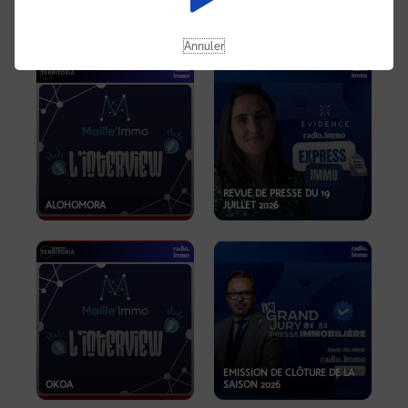
OPPORTUNITÉS… ET SI LE BON
PLAN SE TROUVAIT LÀ OÙ ON
EMISSION SPÉCIALE SIBCA
NE REGARDE PAS ASSEZ ?
2026
Annuler
REVUE DE PRESSE DU 19
ALOHOMORA
JUILLET 2026
EMISSION DE CLÔTURE DE LA
OKOA
SAISON 2026