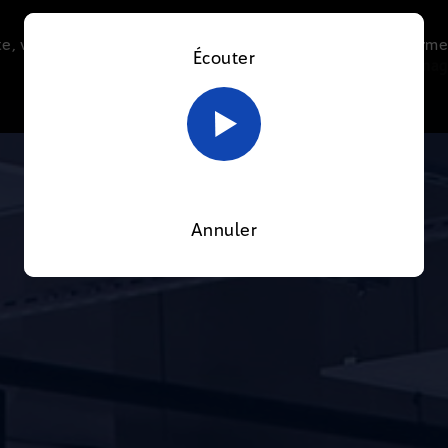
e, vous acceptez l’utilisation de cookies afin de nous perme
Écouter
Le direct
Thématiques
La radio
Le mag
En savoir plus sur notre politique Cookies
OK
Annuler