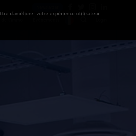
Newsletter
ttre d’améliorer votre expérience utilisateur.
 de l'immo
Evénements
Login