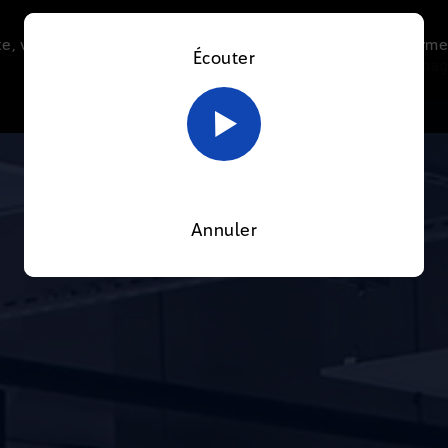
e, vous acceptez l’utilisation de cookies afin de nous perme
Écouter
Le direct
Thématiques
La radio
Le mag
En savoir plus sur notre politique Cookies
OK
Annuler