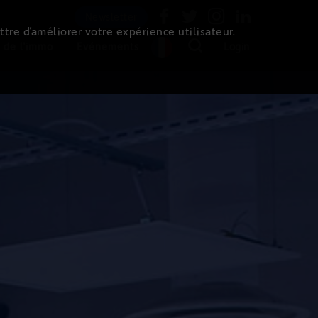
Newsletter
ttre d’améliorer votre expérience utilisateur.
 de l'immo
Evénements
Login