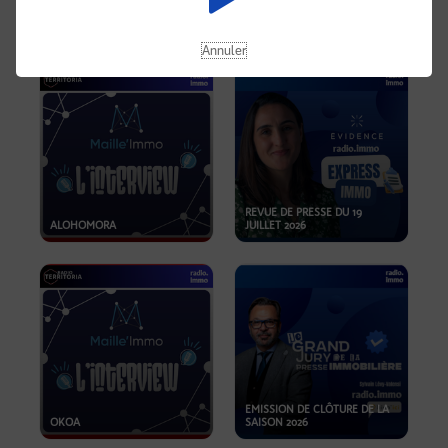
OPPORTUNITÉS… ET SI LE BON
PLAN SE TROUVAIT LÀ OÙ ON
EMISSION SPÉCIALE SIBCA
NE REGARDE PAS ASSEZ ?
2026
Annuler
REVUE DE PRESSE DU 19
ALOHOMORA
JUILLET 2026
EMISSION DE CLÔTURE DE LA
OKOA
SAISON 2026