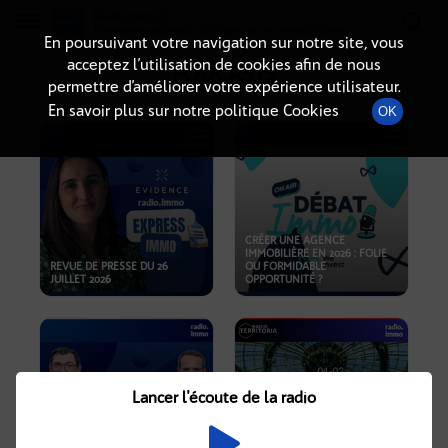
Radio-immo.fr
Premiere webradio d'information immobiliere
En poursuivant votre navigation sur notre site, vous
acceptez l’utilisation de cookies afin de nous
PODCASTS
permettre d’améliorer votre expérience utilisateur.
En savoir plus sur notre politique Cookies
OK
CRÉER UNE AGENCE
IMMOBILIÈRE EN 2026 : FOLIE
REVUE DE PRESSE DU 26
OU FORMIDABLE
JUILLET 2026
OPPORTUNITÉ ?
Lancer l'écoute de la radio
CRISE IMMOBILIÈRE, PRIX EN
BAISSE, NOUVELLES