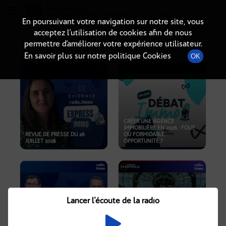
Radio-immo.fr
Premiere webradio d'information immobiliere
En poursuivant votre navigation sur notre site, vous
acceptez l’utilisation de cookies afin de nous
PODCASTS
permettre d’améliorer votre expérience utilisateur.
En savoir plus sur notre politique Cookies
OK
CRÉER UNE AGENCE
IMMOBILIÈRE EN 2026 : FOLIE
REVUE DE PRESSE DU 26
OU FORMIDABLE
JUILLET 2026
OPPORTUNITÉ ?
Lancer l'écoute de la radio
CRISE IMMOBILIÈRE, PRIX EN
BAISSE, NOUVELLES