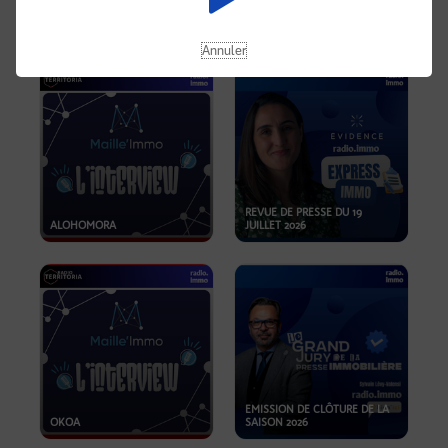
OPPORTUNITÉS… ET SI LE BON
PLAN SE TROUVAIT LÀ OÙ ON
EMISSION SPÉCIALE SIBCA
NE REGARDE PAS ASSEZ ?
2026
Annuler
REVUE DE PRESSE DU 19
ALOHOMORA
JUILLET 2026
EMISSION DE CLÔTURE DE LA
OKOA
SAISON 2026