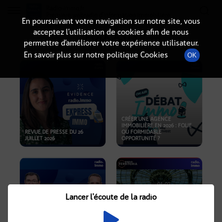
Radio-immo.fr
Premiere webradio d'information immobiliere
En poursuivant votre navigation sur notre site, vous
acceptez l’utilisation de cookies afin de nous
PODCASTS
permettre d’améliorer votre expérience utilisateur.
En savoir plus sur notre politique Cookies
OK
CRÉER UNE AGENCE
IMMOBILIÈRE EN 2026 : FOLIE
REVUE DE PRESSE DU 26
OU FORMIDABLE
JUILLET 2026
OPPORTUNITÉ ?
Lancer l'écoute de la radio
CRISE IMMOBILIÈRE, PRIX EN
BAISSE, NOUVELLES