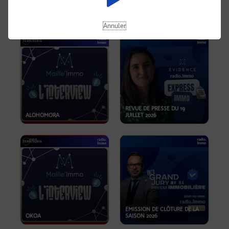
OPPORTUNITÉS… ET SI LE BON
PLAN SE TROUVAIT LÀ OÙ ON
EMISSION SPÉCIALE SIBCA
NE REGARDE PAS ASSEZ ?
2026
Annuler
REVUE DE PRESSE DU 19
ALOHOMORA
JUILLET 2026
EMISSION DE CLÔTURE DE LA
OKOA
SAISON 2026