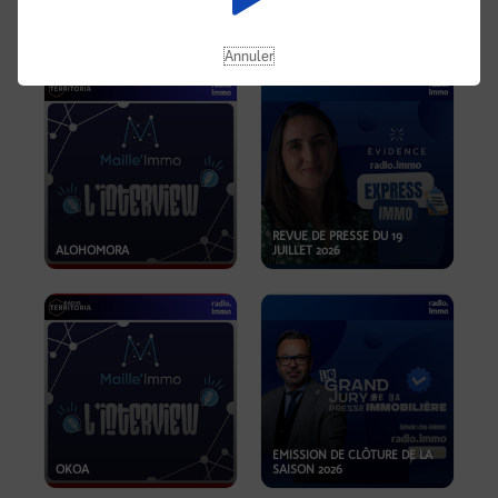
OPPORTUNITÉS… ET SI LE BON
PLAN SE TROUVAIT LÀ OÙ ON
EMISSION SPÉCIALE SIBCA
NE REGARDE PAS ASSEZ ?
2026
Annuler
REVUE DE PRESSE DU 19
ALOHOMORA
JUILLET 2026
EMISSION DE CLÔTURE DE LA
OKOA
SAISON 2026