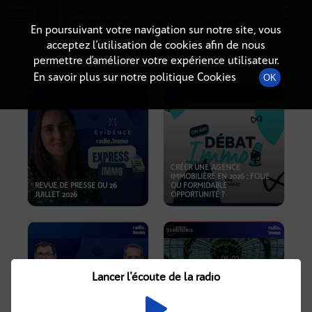
Radio-immo.fr
Premiere webradio d'information immobiliere
En poursuivant votre navigation sur notre site, vous
acceptez l’utilisation de cookies afin de nous
PODCASTS
permettre d’améliorer votre expérience utilisateur.
En savoir plus sur notre politique Cookies
OK
CRÉER UNE AGENCE
IMMOBILIÈRE EN 2026 : FOLIE
REVUE DE PRESSE DU 26
OU FORMIDABLE
JUILLET 2026
OPPORTUNITÉ ?
Lancer l'écoute de la radio
CRISE IMMOBILIÈRE, PRIX EN
BAISSE, NOUVELLES