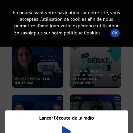
Radio-immo.fr
Premiere webradio d'information immobiliere
En poursuivant votre navigation sur notre site, vous
acceptez l’utilisation de cookies afin de nous
PODCASTS
permettre d’améliorer votre expérience utilisateur.
En savoir plus sur notre politique Cookies
OK
CRÉER UNE AGENCE
IMMOBILIÈRE EN 2026 : FOLIE
REVUE DE PRESSE DU 26
OU FORMIDABLE
JUILLET 2026
OPPORTUNITÉ ?
Lancer l'écoute de la radio
CRISE IMMOBILIÈRE, PRIX EN
BAISSE, NOUVELLES