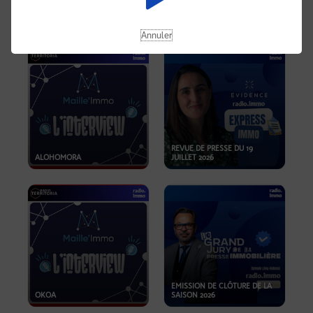
OPPORTUNITÉS… ET SI LE BON
PLAN SE TROUVAIT LÀ OÙ ON
EMISSION SPÉCIALE SIBCA
NE REGARDE PAS ASSEZ ?
2026
Annuler
REVUE DE PRESSE DU 19
ALOHOMORA
JUILLET 2026
EMISSION DE CLÔTURE DE LA
OKOA
SAISON 2026