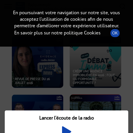
Radio-immo.fr
Premiere webradio d'information immobiliere
En poursuivant votre navigation sur notre site, vous
acceptez l’utilisation de cookies afin de nous
PODCASTS
permettre d’améliorer votre expérience utilisateur.
En savoir plus sur notre politique Cookies
OK
CRÉER UNE AGENCE
IMMOBILIÈRE EN 2026 : FOLIE
REVUE DE PRESSE DU 26
OU FORMIDABLE
JUILLET 2026
OPPORTUNITÉ ?
Lancer l'écoute de la radio
CRISE IMMOBILIÈRE, PRIX EN
BAISSE, NOUVELLES