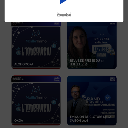
OPPORTUNITÉS… ET SI LE BON
PLAN SE TROUVAIT LÀ OÙ ON
EMISSION SPÉCIALE SIBCA
NE REGARDE PAS ASSEZ ?
2026
Annuler
REVUE DE PRESSE DU 19
ALOHOMORA
JUILLET 2026
EMISSION DE CLÔTURE DE LA
OKOA
SAISON 2026