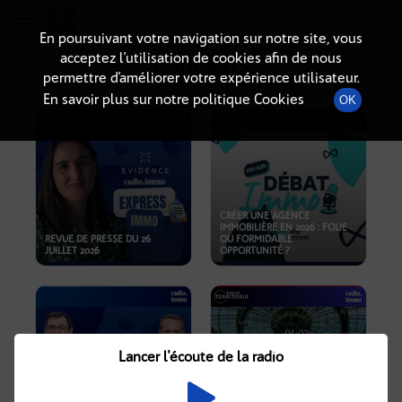
Radio-immo.fr
Premiere webradio d'information immobiliere
En poursuivant votre navigation sur notre site, vous
acceptez l’utilisation de cookies afin de nous
PODCASTS
permettre d’améliorer votre expérience utilisateur.
En savoir plus sur notre politique Cookies
OK
CRÉER UNE AGENCE
IMMOBILIÈRE EN 2026 : FOLIE
REVUE DE PRESSE DU 26
OU FORMIDABLE
JUILLET 2026
OPPORTUNITÉ ?
Lancer l'écoute de la radio
CRISE IMMOBILIÈRE, PRIX EN
BAISSE, NOUVELLES