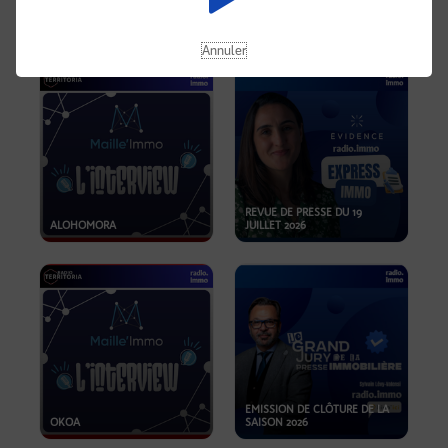
OPPORTUNITÉS… ET SI LE BON
PLAN SE TROUVAIT LÀ OÙ ON
EMISSION SPÉCIALE SIBCA
NE REGARDE PAS ASSEZ ?
2026
Annuler
REVUE DE PRESSE DU 19
ALOHOMORA
JUILLET 2026
EMISSION DE CLÔTURE DE LA
OKOA
SAISON 2026