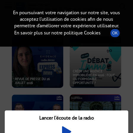
Radio-immo.fr
Premiere webradio d'information immobiliere
En poursuivant votre navigation sur notre site, vous
acceptez l’utilisation de cookies afin de nous
PODCASTS
permettre d’améliorer votre expérience utilisateur.
En savoir plus sur notre politique Cookies
OK
CRÉER UNE AGENCE
IMMOBILIÈRE EN 2026 : FOLIE
REVUE DE PRESSE DU 26
OU FORMIDABLE
JUILLET 2026
OPPORTUNITÉ ?
Lancer l'écoute de la radio
CRISE IMMOBILIÈRE, PRIX EN
BAISSE, NOUVELLES