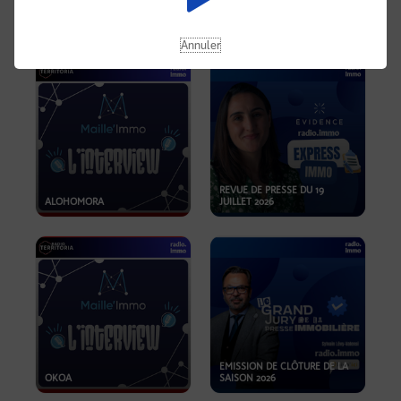
OPPORTUNITÉS… ET SI LE BON
PLAN SE TROUVAIT LÀ OÙ ON
EMISSION SPÉCIALE SIBCA
NE REGARDE PAS ASSEZ ?
2026
Annuler
REVUE DE PRESSE DU 19
ALOHOMORA
JUILLET 2026
EMISSION DE CLÔTURE DE LA
OKOA
SAISON 2026