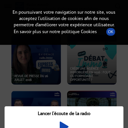
Radio-immo.fr
Premiere webradio d'information immobiliere
En poursuivant votre navigation sur notre site, vous
acceptez l’utilisation de cookies afin de nous
PODCASTS
permettre d’améliorer votre expérience utilisateur.
En savoir plus sur notre politique Cookies
OK
CRÉER UNE AGENCE
IMMOBILIÈRE EN 2026 : FOLIE
REVUE DE PRESSE DU 26
OU FORMIDABLE
JUILLET 2026
OPPORTUNITÉ ?
Lancer l'écoute de la radio
CRISE IMMOBILIÈRE, PRIX EN
BAISSE, NOUVELLES