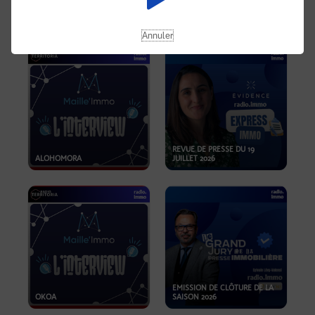
OPPORTUNITÉS… ET SI LE BON
PLAN SE TROUVAIT LÀ OÙ ON
EMISSION SPÉCIALE SIBCA
NE REGARDE PAS ASSEZ ?
2026
Annuler
REVUE DE PRESSE DU 19
ALOHOMORA
JUILLET 2026
EMISSION DE CLÔTURE DE LA
OKOA
SAISON 2026