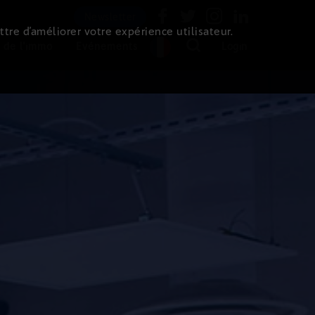
Newsletter
ttre d’améliorer votre expérience utilisateur.
 de l'immo
Evénements
Login