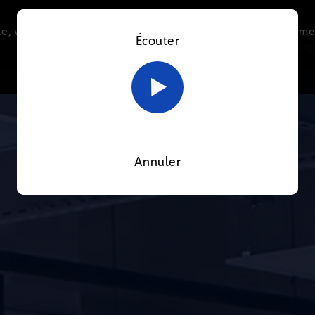
e, vous acceptez l’utilisation de cookies afin de nous perme
Écouter
Le direct
Thématiques
La radio
Le mag
En savoir plus sur notre politique Cookies
OK
Annuler