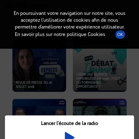
Radio-immo.fr
Premiere webradio d'information immobiliere
En poursuivant votre navigation sur notre site, vous
acceptez l’utilisation de cookies afin de nous
PODCASTS
permettre d’améliorer votre expérience utilisateur.
En savoir plus sur notre politique Cookies
OK
CRÉER UNE AGENCE
IMMOBILIÈRE EN 2026 : FOLIE
REVUE DE PRESSE DU 26
OU FORMIDABLE
JUILLET 2026
OPPORTUNITÉ ?
Lancer l'écoute de la radio
CRISE IMMOBILIÈRE, PRIX EN
BAISSE, NOUVELLES