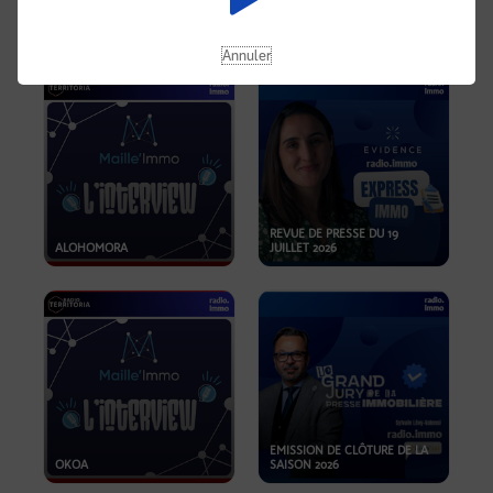
OPPORTUNITÉS… ET SI LE BON
PLAN SE TROUVAIT LÀ OÙ ON
EMISSION SPÉCIALE SIBCA
NE REGARDE PAS ASSEZ ?
2026
Annuler
REVUE DE PRESSE DU 19
ALOHOMORA
JUILLET 2026
EMISSION DE CLÔTURE DE LA
OKOA
SAISON 2026