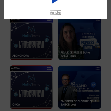
OPPORTUNITÉS… ET SI LE BON
PLAN SE TROUVAIT LÀ OÙ ON
EMISSION SPÉCIALE SIBCA
NE REGARDE PAS ASSEZ ?
2026
Annuler
REVUE DE PRESSE DU 19
ALOHOMORA
JUILLET 2026
EMISSION DE CLÔTURE DE LA
OKOA
SAISON 2026