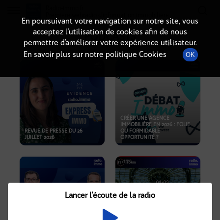
Radio-immo.fr
Premiere webradio d'information immobiliere
En poursuivant votre navigation sur notre site, vous
acceptez l’utilisation de cookies afin de nous
PODCASTS
permettre d’améliorer votre expérience utilisateur.
En savoir plus sur notre politique Cookies
OK
CRÉER UNE AGENCE
IMMOBILIÈRE EN 2026 : FOLIE
REVUE DE PRESSE DU 26
OU FORMIDABLE
JUILLET 2026
OPPORTUNITÉ ?
Lancer l'écoute de la radio
CRISE IMMOBILIÈRE, PRIX EN
BAISSE, NOUVELLES