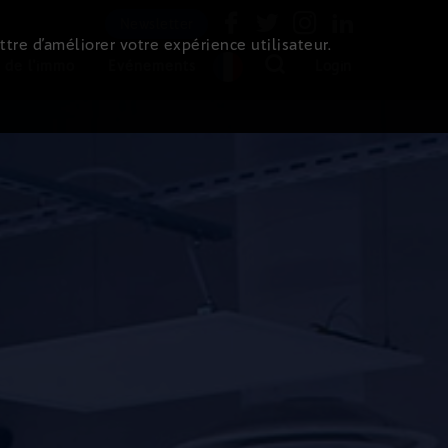
Newsletter
ttre d’améliorer votre expérience utilisateur.
 de l'immo
Evénements
Login