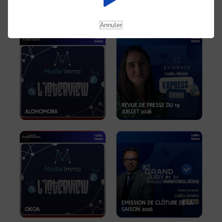
OPPORTUNITÉS… ET SI LE BON
PLAN SE TROUVAIT LÀ OÙ ON
EMISSION SPÉCIALE SIBCA
NE REGARDE PAS ASSEZ ?
2026
Annuler
REVUE DE PRESSE DU 19
ALOHOMORA
JUILLET 2026
EMISSION DE CLÔTURE DE LA
OKOA
SAISON 2026