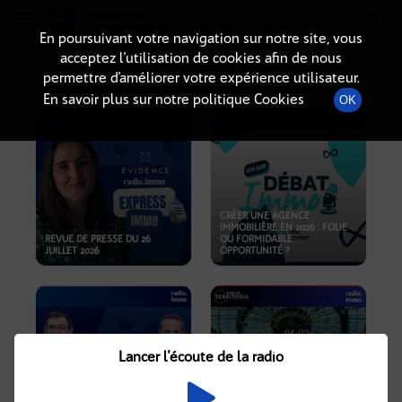
Radio-immo.fr
Premiere webradio d'information immobiliere
En poursuivant votre navigation sur notre site, vous
acceptez l’utilisation de cookies afin de nous
PODCASTS
permettre d’améliorer votre expérience utilisateur.
En savoir plus sur notre politique Cookies
OK
CRÉER UNE AGENCE
IMMOBILIÈRE EN 2026 : FOLIE
REVUE DE PRESSE DU 26
OU FORMIDABLE
JUILLET 2026
OPPORTUNITÉ ?
Lancer l'écoute de la radio
CRISE IMMOBILIÈRE, PRIX EN
BAISSE, NOUVELLES