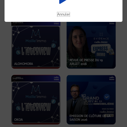
OPPORTUNITÉS… ET SI LE BON
PLAN SE TROUVAIT LÀ OÙ ON
EMISSION SPÉCIALE SIBCA
NE REGARDE PAS ASSEZ ?
2026
Annuler
REVUE DE PRESSE DU 19
ALOHOMORA
JUILLET 2026
EMISSION DE CLÔTURE DE LA
OKOA
SAISON 2026