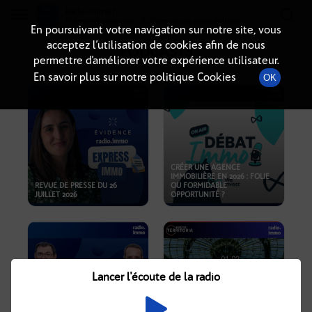
Radio-immo.fr
Premiere webradio d'information immobiliere
En poursuivant votre navigation sur notre site, vous
acceptez l’utilisation de cookies afin de nous
PODCASTS
permettre d’améliorer votre expérience utilisateur.
En savoir plus sur notre politique Cookies
OK
CRÉER UNE AGENCE
IMMOBILIÈRE EN 2026 : FOLIE
REVUE DE PRESSE DU 26
OU FORMIDABLE
JUILLET 2026
OPPORTUNITÉ ?
Lancer l'écoute de la radio
CRISE IMMOBILIÈRE, PRIX EN
BAISSE, NOUVELLES