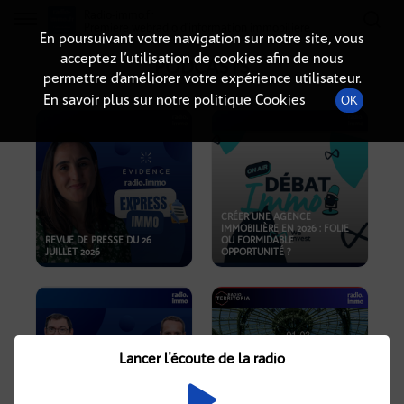
Radio-immo.fr
Premiere webradio d'information immobiliere
En poursuivant votre navigation sur notre site, vous
acceptez l’utilisation de cookies afin de nous
PODCASTS
permettre d’améliorer votre expérience utilisateur.
En savoir plus sur notre politique Cookies
OK
CRÉER UNE AGENCE
IMMOBILIÈRE EN 2026 : FOLIE
REVUE DE PRESSE DU 26
OU FORMIDABLE
JUILLET 2026
OPPORTUNITÉ ?
Lancer l'écoute de la radio
CRISE IMMOBILIÈRE, PRIX EN
BAISSE, NOUVELLES