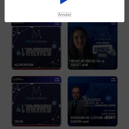
OPPORTUNITÉS… ET SI LE BON
PLAN SE TROUVAIT LÀ OÙ ON
EMISSION SPÉCIALE SIBCA
NE REGARDE PAS ASSEZ ?
2026
Annuler
REVUE DE PRESSE DU 19
ALOHOMORA
JUILLET 2026
EMISSION DE CLÔTURE DE LA
OKOA
SAISON 2026