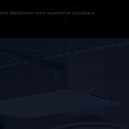
Newsletter
ttre d’améliorer votre expérience utilisateur.
 de l'immo
Evénements
Login