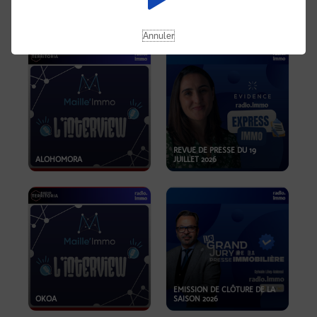
OPPORTUNITÉS… ET SI LE BON
PLAN SE TROUVAIT LÀ OÙ ON
EMISSION SPÉCIALE SIBCA
NE REGARDE PAS ASSEZ ?
2026
Annuler
REVUE DE PRESSE DU 19
ALOHOMORA
JUILLET 2026
EMISSION DE CLÔTURE DE LA
OKOA
SAISON 2026