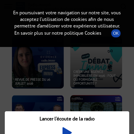
Radio-immo.fr
Premiere webradio d'information immobiliere
En poursuivant votre navigation sur notre site, vous
acceptez l’utilisation de cookies afin de nous
PODCASTS
permettre d’améliorer votre expérience utilisateur.
En savoir plus sur notre politique Cookies
OK
CRÉER UNE AGENCE
IMMOBILIÈRE EN 2026 : FOLIE
REVUE DE PRESSE DU 26
OU FORMIDABLE
JUILLET 2026
OPPORTUNITÉ ?
Lancer l'écoute de la radio
CRISE IMMOBILIÈRE, PRIX EN
BAISSE, NOUVELLES