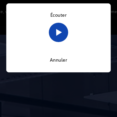
e, vous acceptez l’utilisation de cookies afin de nous perme
Écouter
Le direct
Thématiques
La radio
Le mag
En savoir plus sur notre politique Cookies
OK
Annuler