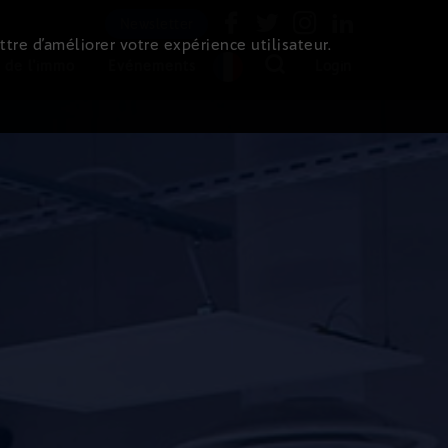
Newsletter
ttre d’améliorer votre expérience utilisateur.
 de l'immo
Evénements
Login