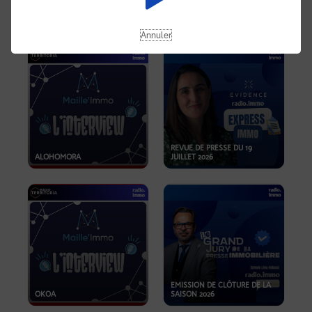
OPPORTUNITÉS… ET SI LE BON
PLAN SE TROUVAIT LÀ OÙ ON
EMISSION SPÉCIALE SIBCA
NE REGARDE PAS ASSEZ ?
2026
Annuler
REVUE DE PRESSE DU 19
ALOHOMORA
JUILLET 2026
EMISSION DE CLÔTURE DE LA
OKOA
SAISON 2026