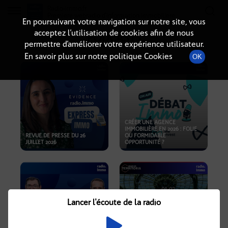
Radio-immo.fr
Premiere webradio d'information immobiliere
En poursuivant votre navigation sur notre site, vous
acceptez l’utilisation de cookies afin de nous
PODCASTS
permettre d’améliorer votre expérience utilisateur.
En savoir plus sur notre politique Cookies
OK
CRÉER UNE AGENCE
IMMOBILIÈRE EN 2026 : FOLIE
REVUE DE PRESSE DU 26
OU FORMIDABLE
JUILLET 2026
OPPORTUNITÉ ?
Lancer l'écoute de la radio
CRISE IMMOBILIÈRE, PRIX EN
BAISSE, NOUVELLES