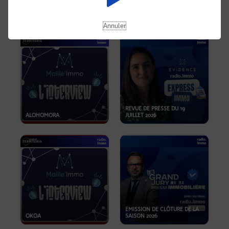
OPPORTUNITÉS… ET SI LE BON
PLAN SE TROUVAIT LÀ OÙ ON
EMISSION SPÉCIALE SIBCA
NE REGARDE PAS ASSEZ ?
2026
Annuler
REVUE DE PRESSE DU 19
ALOHOMORA
JUILLET 2026
EMISSION DE CLÔTURE DE LA
OKOA
SAISON 2026