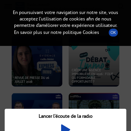
Radio-immo.fr
Premiere webradio d'information immobiliere
En poursuivant votre navigation sur notre site, vous
acceptez l’utilisation de cookies afin de nous
PODCASTS
permettre d’améliorer votre expérience utilisateur.
En savoir plus sur notre politique Cookies
OK
CRÉER UNE AGENCE
IMMOBILIÈRE EN 2026 : FOLIE
REVUE DE PRESSE DU 26
OU FORMIDABLE
JUILLET 2026
OPPORTUNITÉ ?
Lancer l'écoute de la radio
CRISE IMMOBILIÈRE, PRIX EN
BAISSE, NOUVELLES