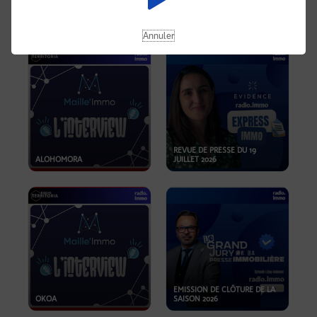
OPPORTUNITÉS… ET SI LE BON
PLAN SE TROUVAIT LÀ OÙ ON
EMISSION SPÉCIALE SIBCA
NE REGARDE PAS ASSEZ ?
2026
Annuler
REVUE DE PRESSE DU 19
ALOHOMORA
JUILLET 2026
EMISSION DE CLÔTURE DE LA
OKOA
SAISON 2026