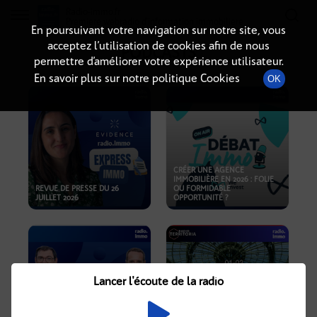
Radio-immo.fr
Premiere webradio d'information immobiliere
En poursuivant votre navigation sur notre site, vous
acceptez l’utilisation de cookies afin de nous
PODCASTS
permettre d’améliorer votre expérience utilisateur.
En savoir plus sur notre politique Cookies
OK
CRÉER UNE AGENCE
IMMOBILIÈRE EN 2026 : FOLIE
REVUE DE PRESSE DU 26
OU FORMIDABLE
JUILLET 2026
OPPORTUNITÉ ?
Lancer l'écoute de la radio
CRISE IMMOBILIÈRE, PRIX EN
BAISSE, NOUVELLES