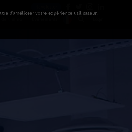
Newsletter
ttre d’améliorer votre expérience utilisateur.
 de l'immo
Evénements
Login