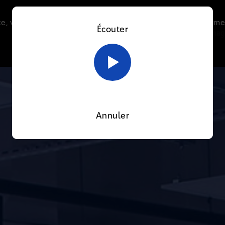
e, vous acceptez l’utilisation de cookies afin de nous perme
ON
Écouter
AIR
Le direct
Thématiques
La radio
Le mag
En savoir plus sur notre politique Cookies
OK
Annuler