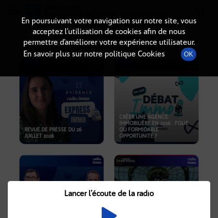
Radio-immo.fr
Premiere webradio d'information immobiliere
En poursuivant votre navigation sur notre site, vous
acceptez l’utilisation de cookies afin de nous
PODCASTS
permettre d’améliorer votre expérience utilisateur.
En savoir plus sur notre politique Cookies
OK
CRÉER UNE AGENCE
IMMOBILIÈRE EN 2026 : FOLIE
REVUE DE PRESSE DU 26
OU FORMIDABLE
JUILLET 2026
OPPORTUNITÉ ?
Lancer l'écoute de la radio
CRISE IMMOBILIÈRE, PRIX EN
BAISSE, NOUVELLES