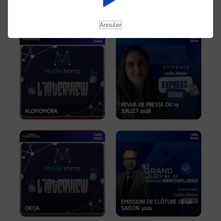
OPPORTUNITÉS… ET SI LE BON
PLAN SE TROUVAIT LÀ OÙ ON
EMISSION SPÉCIALE SIBCA
NE REGARDE PAS ASSEZ ?
2026
Annuler
REVUE DE PRESSE DU 19
ALOHOMORA
JUILLET 2026
EMISSION DE CLÔTURE DE LA
OKOA
SAISON 2026