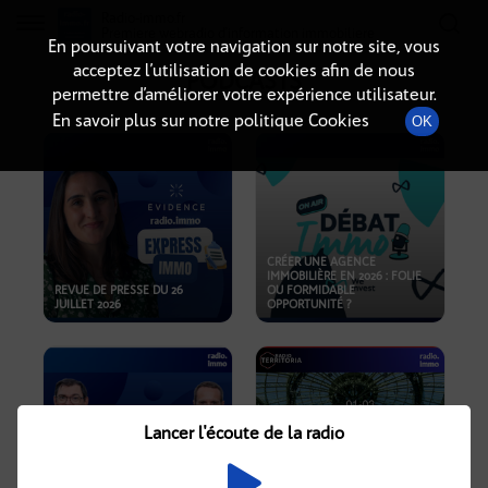
Radio-immo.fr
Premiere webradio d'information immobiliere
En poursuivant votre navigation sur notre site, vous
acceptez l’utilisation de cookies afin de nous
PODCASTS
permettre d’améliorer votre expérience utilisateur.
En savoir plus sur notre politique Cookies
OK
CRÉER UNE AGENCE
IMMOBILIÈRE EN 2026 : FOLIE
REVUE DE PRESSE DU 26
OU FORMIDABLE
JUILLET 2026
OPPORTUNITÉ ?
Lancer l'écoute de la radio
CRISE IMMOBILIÈRE, PRIX EN
BAISSE, NOUVELLES