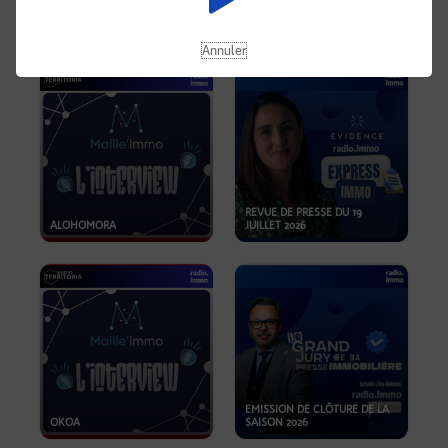
OPPORTUNITÉS… ET SI LE BON
PLAN SE TROUVAIT LÀ OÙ ON
EMISSION SPÉCIALE SIBCA
NE REGARDE PAS ASSEZ ?
2026
Annuler
REVUE DE PRESSE DU 19
ALOHOMORA
JUILLET 2026
EMISSION DE CLÔTURE DE LA
OKOA
SAISON 2026