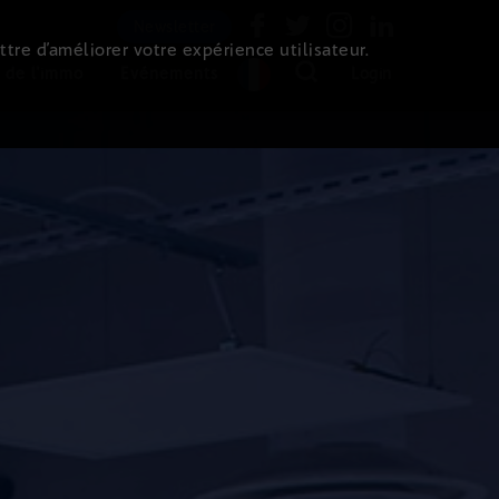
Newsletter
ttre d’améliorer votre expérience utilisateur.
 de l'immo
Evénements
Login