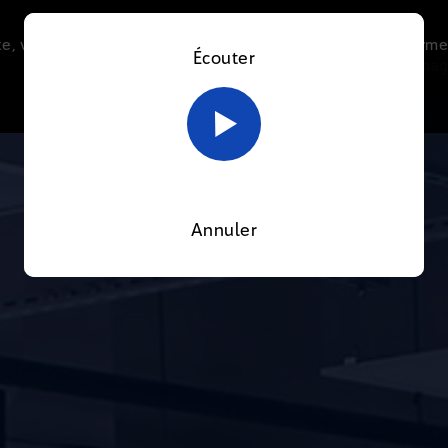
e, vous acceptez l’utilisation de cookies afin de nous perme
Écouter
Le direct
Thématiques
La radio
Le mag
En savoir plus sur notre politique Cookies
OK
Annuler