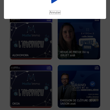
OPPORTUNITÉS… ET SI LE BON
PLAN SE TROUVAIT LÀ OÙ ON
EMISSION SPÉCIALE SIBCA
NE REGARDE PAS ASSEZ ?
2026
Annuler
REVUE DE PRESSE DU 19
ALOHOMORA
JUILLET 2026
EMISSION DE CLÔTURE DE LA
OKOA
SAISON 2026