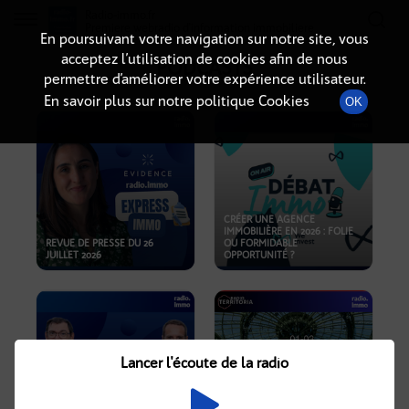
Radio-immo.fr
Premiere webradio d'information immobiliere
En poursuivant votre navigation sur notre site, vous
acceptez l’utilisation de cookies afin de nous
PODCASTS
permettre d’améliorer votre expérience utilisateur.
En savoir plus sur notre politique Cookies
OK
CRÉER UNE AGENCE
IMMOBILIÈRE EN 2026 : FOLIE
REVUE DE PRESSE DU 26
OU FORMIDABLE
JUILLET 2026
OPPORTUNITÉ ?
Lancer l'écoute de la radio
CRISE IMMOBILIÈRE, PRIX EN
BAISSE, NOUVELLES