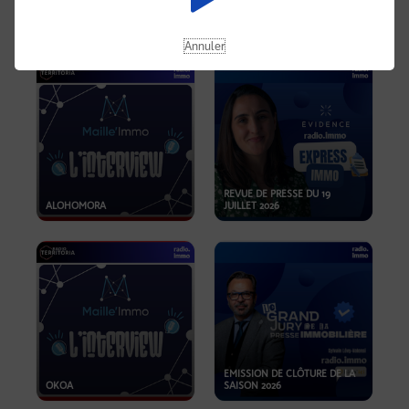
OPPORTUNITÉS… ET SI LE BON
PLAN SE TROUVAIT LÀ OÙ ON
EMISSION SPÉCIALE SIBCA
NE REGARDE PAS ASSEZ ?
2026
Annuler
REVUE DE PRESSE DU 19
ALOHOMORA
JUILLET 2026
EMISSION DE CLÔTURE DE LA
OKOA
SAISON 2026