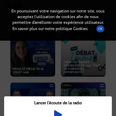
Radio-immo.fr
Premiere webradio d'information immobiliere
En poursuivant votre navigation sur notre site, vous
acceptez l’utilisation de cookies afin de nous
PODCASTS
permettre d’améliorer votre expérience utilisateur.
En savoir plus sur notre politique Cookies
OK
CRÉER UNE AGENCE
IMMOBILIÈRE EN 2026 : FOLIE
REVUE DE PRESSE DU 26
OU FORMIDABLE
JUILLET 2026
OPPORTUNITÉ ?
Lancer l'écoute de la radio
CRISE IMMOBILIÈRE, PRIX EN
BAISSE, NOUVELLES