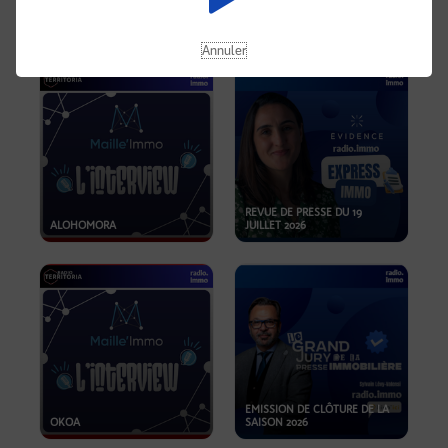
OPPORTUNITÉS… ET SI LE BON
PLAN SE TROUVAIT LÀ OÙ ON
EMISSION SPÉCIALE SIBCA
NE REGARDE PAS ASSEZ ?
2026
Annuler
REVUE DE PRESSE DU 19
ALOHOMORA
JUILLET 2026
EMISSION DE CLÔTURE DE LA
OKOA
SAISON 2026