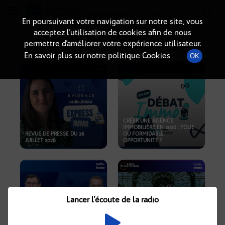
Radio-immo.fr
Premiere webradio d'information immobiliere
En poursuivant votre navigation sur notre site, vous
acceptez l’utilisation de cookies afin de nous
PODCASTS
permettre d’améliorer votre expérience utilisateur.
En savoir plus sur notre politique Cookies
OK
CRÉER UNE AGENCE
IMMOBILIÈRE EN 2026 : FOLIE
REVUE DE PRESSE DU 26
OU FORMIDABLE
JUILLET 2026
OPPORTUNITÉ ?
Lancer l'écoute de la radio
CRISE IMMOBILIÈRE, PRIX EN
BAISSE, NOUVELLES