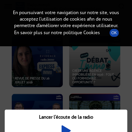
Radio-immo.fr
Premiere webradio d'information immobiliere
En poursuivant votre navigation sur notre site, vous
acceptez l’utilisation de cookies afin de nous
PODCASTS
permettre d’améliorer votre expérience utilisateur.
En savoir plus sur notre politique Cookies
OK
CRÉER UNE AGENCE
IMMOBILIÈRE EN 2026 : FOLIE
REVUE DE PRESSE DU 26
OU FORMIDABLE
JUILLET 2026
OPPORTUNITÉ ?
Lancer l'écoute de la radio
CRISE IMMOBILIÈRE, PRIX EN
BAISSE, NOUVELLES