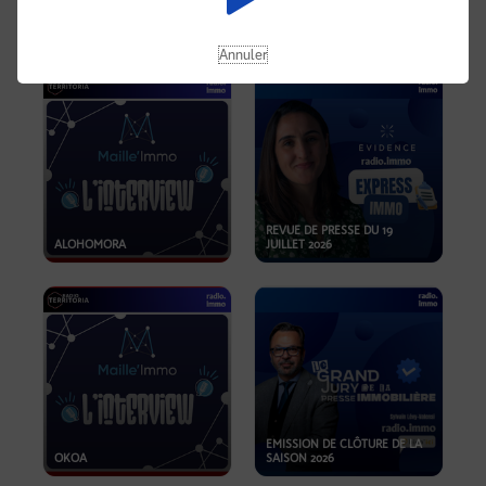
OPPORTUNITÉS… ET SI LE BON
PLAN SE TROUVAIT LÀ OÙ ON
EMISSION SPÉCIALE SIBCA
NE REGARDE PAS ASSEZ ?
2026
Annuler
REVUE DE PRESSE DU 19
ALOHOMORA
JUILLET 2026
EMISSION DE CLÔTURE DE LA
OKOA
SAISON 2026