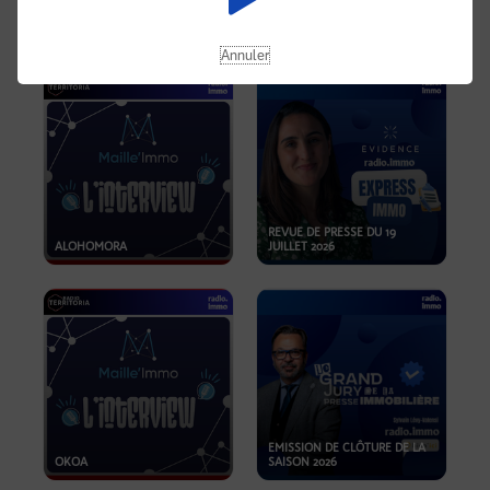
OPPORTUNITÉS… ET SI LE BON
PLAN SE TROUVAIT LÀ OÙ ON
EMISSION SPÉCIALE SIBCA
NE REGARDE PAS ASSEZ ?
2026
Annuler
REVUE DE PRESSE DU 19
ALOHOMORA
JUILLET 2026
EMISSION DE CLÔTURE DE LA
OKOA
SAISON 2026