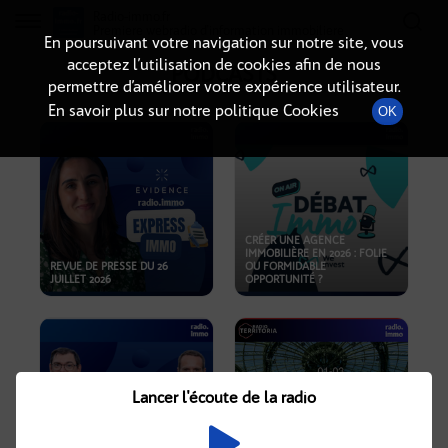
Radio-immo.fr
Premiere webradio d'information immobiliere
En poursuivant votre navigation sur notre site, vous
acceptez l’utilisation de cookies afin de nous
PODCASTS
permettre d’améliorer votre expérience utilisateur.
En savoir plus sur notre politique Cookies
OK
CRÉER UNE AGENCE
IMMOBILIÈRE EN 2026 : FOLIE
REVUE DE PRESSE DU 26
OU FORMIDABLE
JUILLET 2026
OPPORTUNITÉ ?
Lancer l'écoute de la radio
CRISE IMMOBILIÈRE, PRIX EN
BAISSE, NOUVELLES