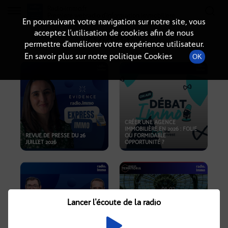
Radio-immo.fr
Premiere webradio d'information immobiliere
En poursuivant votre navigation sur notre site, vous
acceptez l’utilisation de cookies afin de nous
PODCASTS
permettre d’améliorer votre expérience utilisateur.
En savoir plus sur notre politique Cookies
OK
CRÉER UNE AGENCE
IMMOBILIÈRE EN 2026 : FOLIE
REVUE DE PRESSE DU 26
OU FORMIDABLE
JUILLET 2026
OPPORTUNITÉ ?
Lancer l'écoute de la radio
CRISE IMMOBILIÈRE, PRIX EN
BAISSE, NOUVELLES