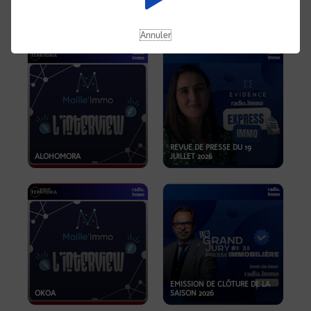
OPPORTUNITÉS… ET SI LE BON
PLAN SE TROUVAIT LÀ OÙ ON
EMISSION SPÉCIALE SIBCA
NE REGARDE PAS ASSEZ ?
2026
Annuler
REVUE DE PRESSE DU 19
ALOHOMORA
JUILLET 2026
EMISSION DE CLÔTURE DE LA
OKOA
SAISON 2026