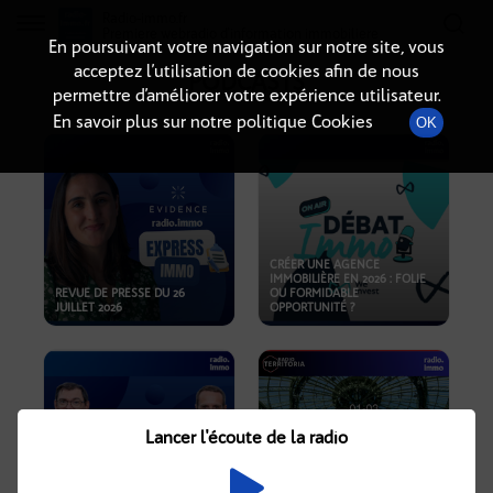
Radio-immo.fr
Premiere webradio d'information immobiliere
En poursuivant votre navigation sur notre site, vous
acceptez l’utilisation de cookies afin de nous
PODCASTS
permettre d’améliorer votre expérience utilisateur.
En savoir plus sur notre politique Cookies
OK
CRÉER UNE AGENCE
IMMOBILIÈRE EN 2026 : FOLIE
REVUE DE PRESSE DU 26
OU FORMIDABLE
JUILLET 2026
OPPORTUNITÉ ?
Lancer l'écoute de la radio
CRISE IMMOBILIÈRE, PRIX EN
BAISSE, NOUVELLES