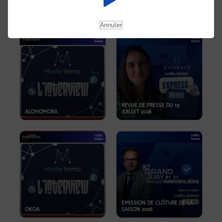
OPPORTUNITÉS… ET SI LE BON
PLAN SE TROUVAIT LÀ OÙ ON
EMISSION SPÉCIALE SIBCA
NE REGARDE PAS ASSEZ ?
2026
Annuler
REVUE DE PRESSE DU 19
ALOHOMORA
JUILLET 2026
EMISSION DE CLÔTURE DE LA
OKOA
SAISON 2026