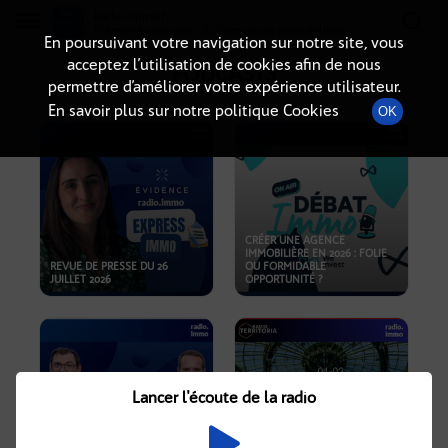
Radio-immo.fr
Premiere webradio d'information immobiliere
En poursuivant votre navigation sur notre site, vous
acceptez l’utilisation de cookies afin de nous
PODCASTS
permettre d’améliorer votre expérience utilisateur.
En savoir plus sur notre politique Cookies
OK
CRÉER UNE AGENCE
IMMOBILIÈRE EN 2026 : FOLIE
REVUE DE PRESSE DU 26
OU FORMIDABLE
JUILLET 2026
OPPORTUNITÉ ?
Lancer l'écoute de la radio
CRISE IMMOBILIÈRE, PRIX EN
BAISSE, NOUVELLES