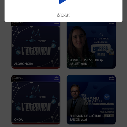
OPPORTUNITÉS… ET SI LE BON
PLAN SE TROUVAIT LÀ OÙ ON
EMISSION SPÉCIALE SIBCA
NE REGARDE PAS ASSEZ ?
2026
Annuler
REVUE DE PRESSE DU 19
ALOHOMORA
JUILLET 2026
EMISSION DE CLÔTURE DE LA
OKOA
SAISON 2026