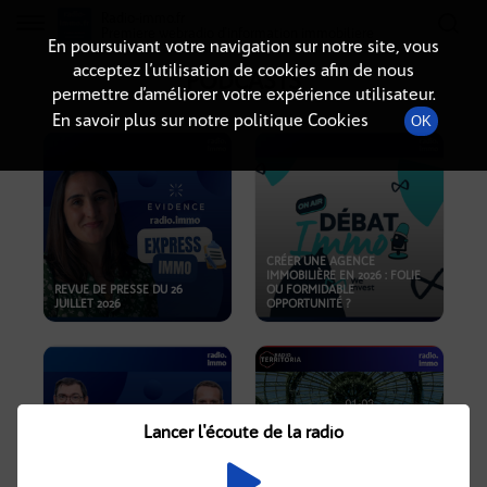
Radio-immo.fr
Premiere webradio d'information immobiliere
En poursuivant votre navigation sur notre site, vous
acceptez l’utilisation de cookies afin de nous
PODCASTS
permettre d’améliorer votre expérience utilisateur.
En savoir plus sur notre politique Cookies
OK
CRÉER UNE AGENCE
IMMOBILIÈRE EN 2026 : FOLIE
REVUE DE PRESSE DU 26
OU FORMIDABLE
JUILLET 2026
OPPORTUNITÉ ?
Lancer l'écoute de la radio
CRISE IMMOBILIÈRE, PRIX EN
BAISSE, NOUVELLES