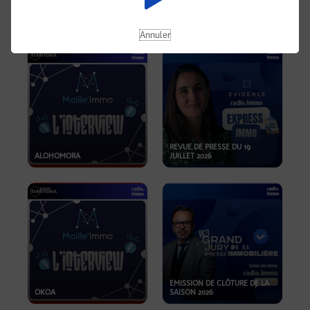
OPPORTUNITÉS… ET SI LE BON
PLAN SE TROUVAIT LÀ OÙ ON
EMISSION SPÉCIALE SIBCA
NE REGARDE PAS ASSEZ ?
2026
Annuler
REVUE DE PRESSE DU 19
ALOHOMORA
JUILLET 2026
EMISSION DE CLÔTURE DE LA
OKOA
SAISON 2026