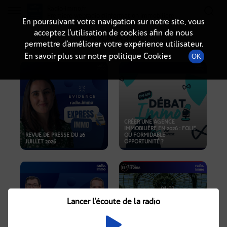
Radio-immo.fr
Premiere webradio d'information immobiliere
En poursuivant votre navigation sur notre site, vous
acceptez l’utilisation de cookies afin de nous
PODCASTS
permettre d’améliorer votre expérience utilisateur.
En savoir plus sur notre politique Cookies
OK
CRÉER UNE AGENCE
IMMOBILIÈRE EN 2026 : FOLIE
REVUE DE PRESSE DU 26
OU FORMIDABLE
JUILLET 2026
OPPORTUNITÉ ?
Lancer l'écoute de la radio
CRISE IMMOBILIÈRE, PRIX EN
BAISSE, NOUVELLES