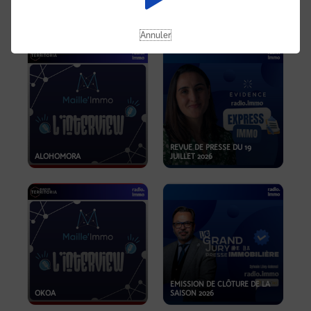
OPPORTUNITÉS… ET SI LE BON
PLAN SE TROUVAIT LÀ OÙ ON
EMISSION SPÉCIALE SIBCA
NE REGARDE PAS ASSEZ ?
2026
Annuler
REVUE DE PRESSE DU 19
ALOHOMORA
JUILLET 2026
EMISSION DE CLÔTURE DE LA
OKOA
SAISON 2026