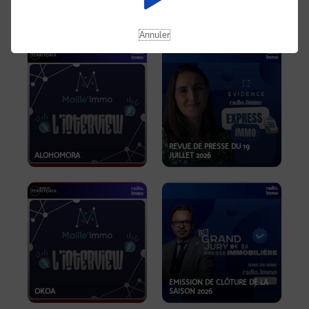
OPPORTUNITÉS… ET SI LE BON
PLAN SE TROUVAIT LÀ OÙ ON
EMISSION SPÉCIALE SIBCA
NE REGARDE PAS ASSEZ ?
2026
Annuler
REVUE DE PRESSE DU 19
ALOHOMORA
JUILLET 2026
EMISSION DE CLÔTURE DE LA
OKOA
SAISON 2026