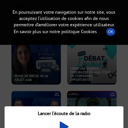
Radio-immo.fr
Premiere webradio d'information immobiliere
En poursuivant votre navigation sur notre site, vous
acceptez l’utilisation de cookies afin de nous
PODCASTS
permettre d’améliorer votre expérience utilisateur.
En savoir plus sur notre politique Cookies
OK
CRÉER UNE AGENCE
IMMOBILIÈRE EN 2026 : FOLIE
REVUE DE PRESSE DU 26
OU FORMIDABLE
JUILLET 2026
OPPORTUNITÉ ?
Lancer l'écoute de la radio
CRISE IMMOBILIÈRE, PRIX EN
BAISSE, NOUVELLES