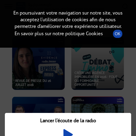
Radio-immo.fr
Premiere webradio d'information immobiliere
En poursuivant votre navigation sur notre site, vous
acceptez l’utilisation de cookies afin de nous
PODCASTS
permettre d’améliorer votre expérience utilisateur.
En savoir plus sur notre politique Cookies
OK
CRÉER UNE AGENCE
IMMOBILIÈRE EN 2026 : FOLIE
REVUE DE PRESSE DU 26
OU FORMIDABLE
JUILLET 2026
OPPORTUNITÉ ?
Lancer l'écoute de la radio
CRISE IMMOBILIÈRE, PRIX EN
BAISSE, NOUVELLES