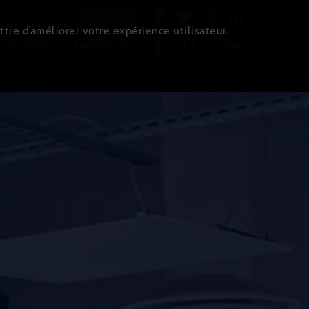
Newsletter
ttre d’améliorer votre expérience utilisateur.
 de l'immo
Evénements
Login