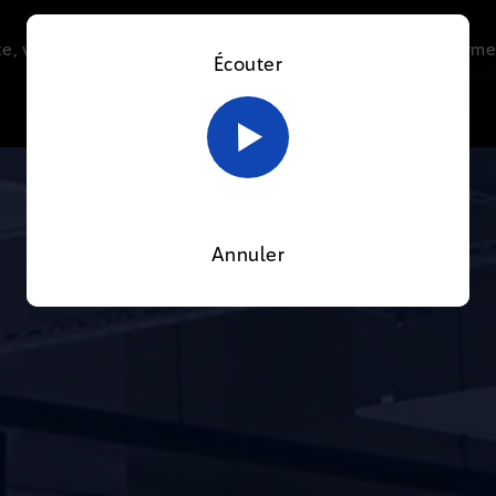
e, vous acceptez l’utilisation de cookies afin de nous perme
Écouter
Le direct
Thématiques
La radio
Le mag
En savoir plus sur notre politique Cookies
OK
Annuler