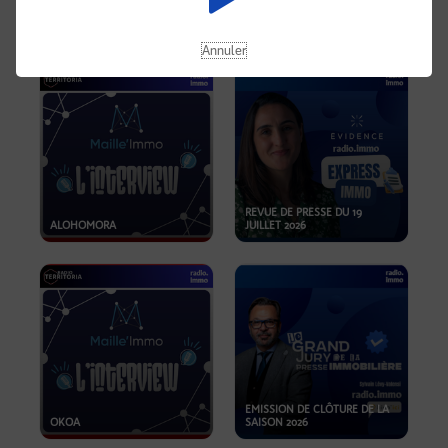
OPPORTUNITÉS… ET SI LE BON
PLAN SE TROUVAIT LÀ OÙ ON
EMISSION SPÉCIALE SIBCA
NE REGARDE PAS ASSEZ ?
2026
Annuler
REVUE DE PRESSE DU 19
ALOHOMORA
JUILLET 2026
EMISSION DE CLÔTURE DE LA
OKOA
SAISON 2026