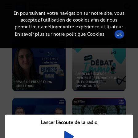
Radio-immo.fr
Premiere webradio d'information immobiliere
En poursuivant votre navigation sur notre site, vous
acceptez l’utilisation de cookies afin de nous
PODCASTS
permettre d’améliorer votre expérience utilisateur.
En savoir plus sur notre politique Cookies
OK
CRÉER UNE AGENCE
IMMOBILIÈRE EN 2026 : FOLIE
REVUE DE PRESSE DU 26
OU FORMIDABLE
JUILLET 2026
OPPORTUNITÉ ?
Lancer l'écoute de la radio
CRISE IMMOBILIÈRE, PRIX EN
BAISSE, NOUVELLES