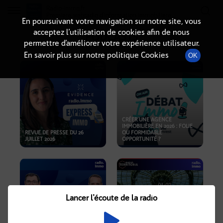
Radio-immo.fr
Premiere webradio d'information immobiliere
En poursuivant votre navigation sur notre site, vous
acceptez l’utilisation de cookies afin de nous
PODCASTS
permettre d’améliorer votre expérience utilisateur.
En savoir plus sur notre politique Cookies
OK
CRÉER UNE AGENCE
IMMOBILIÈRE EN 2026 : FOLIE
REVUE DE PRESSE DU 26
OU FORMIDABLE
JUILLET 2026
OPPORTUNITÉ ?
Lancer l'écoute de la radio
CRISE IMMOBILIÈRE, PRIX EN
BAISSE, NOUVELLES