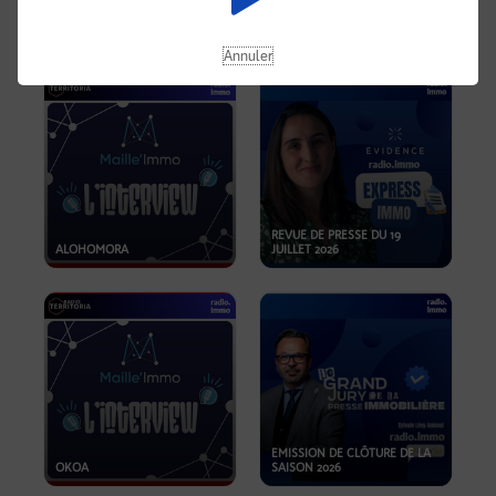
OPPORTUNITÉS… ET SI LE BON
PLAN SE TROUVAIT LÀ OÙ ON
EMISSION SPÉCIALE SIBCA
NE REGARDE PAS ASSEZ ?
2026
Annuler
REVUE DE PRESSE DU 19
ALOHOMORA
JUILLET 2026
EMISSION DE CLÔTURE DE LA
OKOA
SAISON 2026