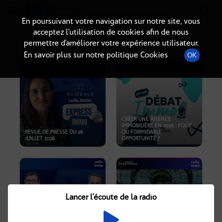
Radio-immo.fr
Premiere webradio d'information immobiliere
En poursuivant votre navigation sur notre site, vous
acceptez l’utilisation de cookies afin de nous
PODCASTS
permettre d’améliorer votre expérience utilisateur.
En savoir plus sur notre politique Cookies
OK
CRÉER UNE AGENCE
IMMOBILIÈRE EN 2026 : FOLIE
REVUE DE PRESSE DU 26
OU FORMIDABLE
JUILLET 2026
OPPORTUNITÉ ?
Lancer l'écoute de la radio
CRISE IMMOBILIÈRE, PRIX EN
BAISSE, NOUVELLES