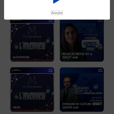
OPPORTUNITÉS… ET SI LE BON
PLAN SE TROUVAIT LÀ OÙ ON
EMISSION SPÉCIALE SIBCA
NE REGARDE PAS ASSEZ ?
2026
Annuler
REVUE DE PRESSE DU 19
ALOHOMORA
JUILLET 2026
EMISSION DE CLÔTURE DE LA
OKOA
SAISON 2026