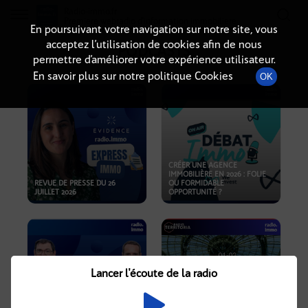
Radio-immo.fr
Premiere webradio d'information immobiliere
En poursuivant votre navigation sur notre site, vous
acceptez l’utilisation de cookies afin de nous
PODCASTS
permettre d’améliorer votre expérience utilisateur.
En savoir plus sur notre politique Cookies
OK
CRÉER UNE AGENCE
IMMOBILIÈRE EN 2026 : FOLIE
REVUE DE PRESSE DU 26
OU FORMIDABLE
JUILLET 2026
OPPORTUNITÉ ?
Lancer l'écoute de la radio
CRISE IMMOBILIÈRE, PRIX EN
BAISSE, NOUVELLES