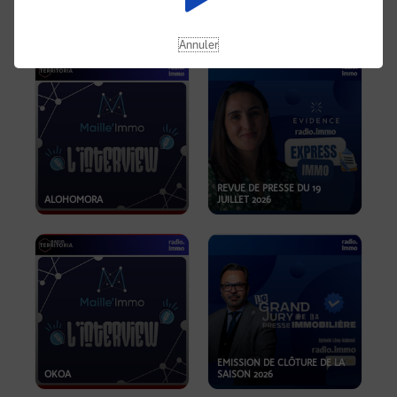
OPPORTUNITÉS… ET SI LE BON
PLAN SE TROUVAIT LÀ OÙ ON
EMISSION SPÉCIALE SIBCA
NE REGARDE PAS ASSEZ ?
2026
Annuler
REVUE DE PRESSE DU 19
ALOHOMORA
JUILLET 2026
EMISSION DE CLÔTURE DE LA
OKOA
SAISON 2026