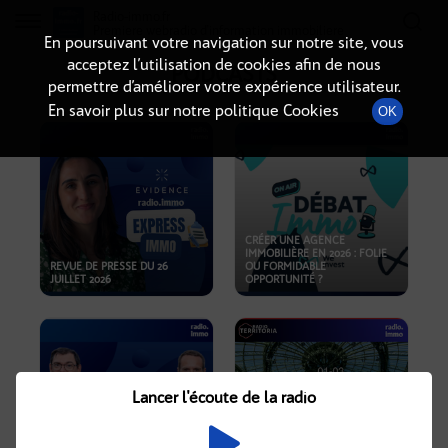
Radio-immo.fr
Premiere webradio d'information immobiliere
En poursuivant votre navigation sur notre site, vous
acceptez l’utilisation de cookies afin de nous
PODCASTS
permettre d’améliorer votre expérience utilisateur.
En savoir plus sur notre politique Cookies
OK
CRÉER UNE AGENCE
IMMOBILIÈRE EN 2026 : FOLIE
REVUE DE PRESSE DU 26
OU FORMIDABLE
JUILLET 2026
OPPORTUNITÉ ?
Lancer l'écoute de la radio
CRISE IMMOBILIÈRE, PRIX EN
BAISSE, NOUVELLES