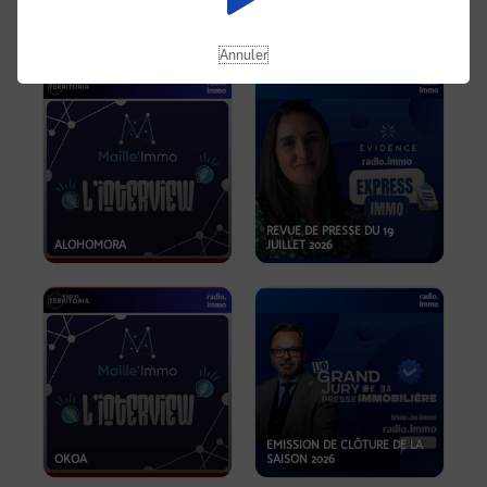
OPPORTUNITÉS… ET SI LE BON
PLAN SE TROUVAIT LÀ OÙ ON
EMISSION SPÉCIALE SIBCA
NE REGARDE PAS ASSEZ ?
2026
Annuler
REVUE DE PRESSE DU 19
ALOHOMORA
JUILLET 2026
EMISSION DE CLÔTURE DE LA
OKOA
SAISON 2026