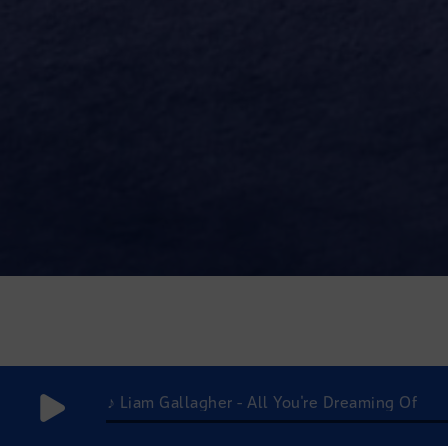
♪ Liam Gallagher - All You're Dreaming Of