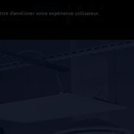
Newsletter
ttre d’améliorer votre expérience utilisateur.
 de l'immo
Evénements
Login