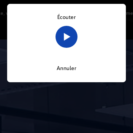
e, vous acceptez l’utilisation de cookies afin de nous perme
Écouter
Le direct
Thématiques
La radio
Le mag
En savoir plus sur notre politique Cookies
OK
Annuler