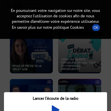
Radio-immo.fr
Premiere webradio d'information immobiliere
En poursuivant votre navigation sur notre site, vous
acceptez l’utilisation de cookies afin de nous
PODCASTS
permettre d’améliorer votre expérience utilisateur.
En savoir plus sur notre politique Cookies
OK
CRÉER UNE AGENCE
IMMOBILIÈRE EN 2026 : FOLIE
REVUE DE PRESSE DU 26
OU FORMIDABLE
JUILLET 2026
OPPORTUNITÉ ?
Lancer l'écoute de la radio
CRISE IMMOBILIÈRE, PRIX EN
BAISSE, NOUVELLES