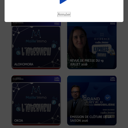
OPPORTUNITÉS… ET SI LE BON
PLAN SE TROUVAIT LÀ OÙ ON
EMISSION SPÉCIALE SIBCA
NE REGARDE PAS ASSEZ ?
2026
Annuler
REVUE DE PRESSE DU 19
ALOHOMORA
JUILLET 2026
EMISSION DE CLÔTURE DE LA
OKOA
SAISON 2026